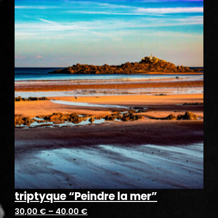
triptyque “Peindre la mer”
30,00
€
–
40,00
€