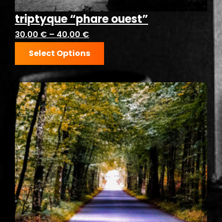
triptyque “phare ouest”
30,00
€
–
40,00
€
Select Options