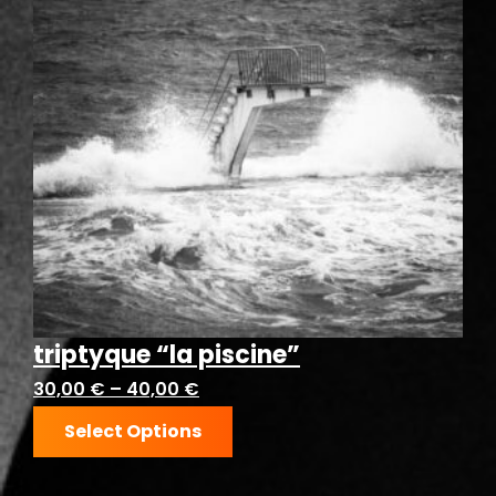
triptyque “la piscine”
30,00
€
–
40,00
€
Select Options