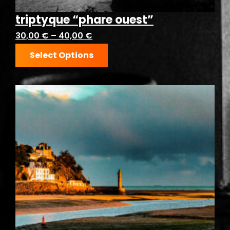
triptyque “phare ouest”
30,00
€
–
40,00
€
Select Options