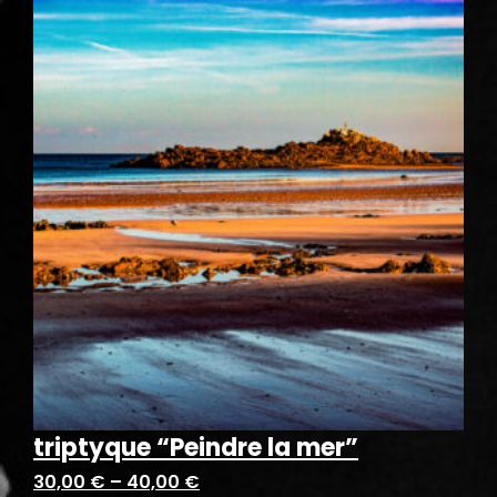
triptyque “Peindre la mer”
30,00
€
–
40,00
€