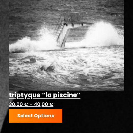
triptyque “la piscine”
30,00
€
–
40,00
€
Select Options