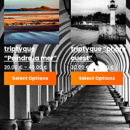
triptyque
triptyque “phare
“Peindre la mer”
ouest”
30,00
€
–
40,00
€
30,00
€
–
40,00
€
Select Options
Select Options