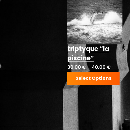
triptyque “la
piscine”
30,00
€
–
40,00
€
Select Options