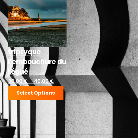
triptyque
l’embouchure du
Légué
30,00
€
–
40,00
€
Select Options